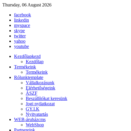
Thursday, 06 August 2026
facebook
linkedin
myspace
skype
twitter
yahoo
youtube
Kezdőlap
kezd
Kezdőlap
Termékeink
Termékeink
Rólunk
template
Vállalkozásunk
Elérhetőségeink
ÁSZF
Beszállítókat keresünk
Jogi nyilatkozat
GY.I.K
Nyitvatartás
WEB-áruház
cms
WebShop
Partnereink