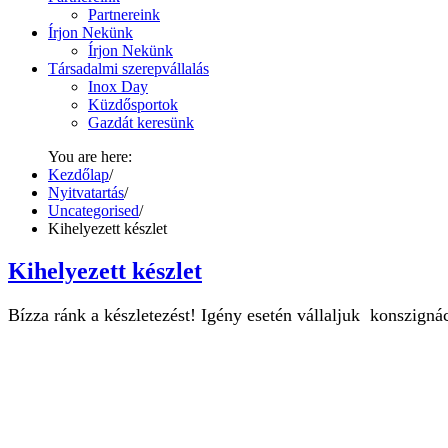
Partnereink
Írjon Nekünk
Írjon Nekünk
Társadalmi szerepvállalás
Inox Day
Küzdősportok
Gazdát keresünk
You are here:
Kezdőlap
/
Nyitvatartás
/
Uncategorised
/
Kihelyezett készlet
Kihelyezett készlet
Bízza ránk a készletezést! Igény esetén vállaljuk konszignác