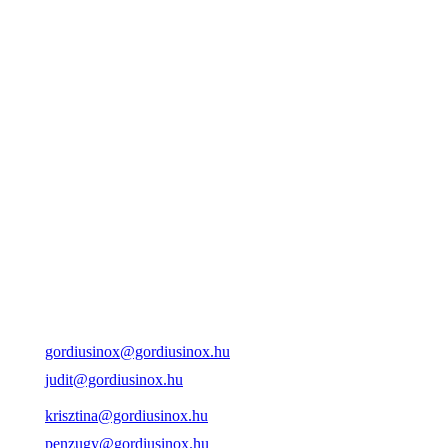
gordiusinox@gordiusinox.hu
judit@gordiusinox.hu
krisztina@gordiusinox.hu
penzugy@gordiusinox.hu