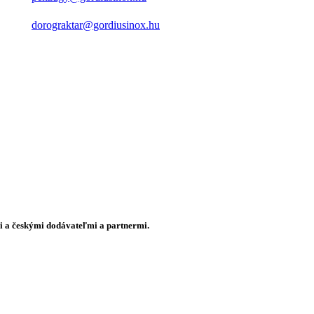
dorograktar@gordiusinox.hu
mi a českými dodávateľmi a partnermi.