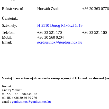
Raktár vezető
Horváth Zsolt
+36 20 363 0776
Üzleteink:
Székhely:
H-2510 Dorog Rákóczi út 19
Telefon:
+36 33 521 170
+36 33 521 160
Mobil:
+36 30 560 0204
Email:
gordiusinox@gordiusinox.hu
V našej firme máme aj slovenského zástupcu,ktorý drží kontakt so slovenský
Kontakt :
Ondrej Molnár
tel. SK : +421 908 834 146
tel. HU : +36 20 36 30 776
email :
gordiusinox@gordiusinox.hu