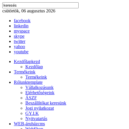
csütörtök, 06 augusztus 2026
facebook
linkedin
myspace
skype
twitter
yahoo
youtube
Kezdőlap
kezd
Kezdőlap
Termékeink
Termékeink
Rólunk
template
Vállalkozásunk
Elérhetőségeink
ÁSZF
Beszállítókat keresünk
Jogi nyilatkozat
GY.I.K
Nyitvatartás
WEB-áruház
cms
WebShop