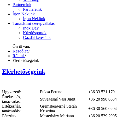
Partnereink
Partnereink
Írjon Nekünk
Írjon Nekünk
Társadalmi szerepvállalás
Inox Day
Küzdősportok
Gazdát keresünk
Ön itt van:
Kezdőlap
/
Rólunk
/
Elérhetőségeink
Elérhetőségeink
Ügyvezető:
Puksa Ferenc
+36 33 521 170
Értékesítés,
Süvegesné Vass Judit
+36 20 998 0634
tanácsadás:
Értékesítés,
Gremsbergerné Stefán
+36 30 560 0204
tanácsadás:
Krisztina
Pénzügy:
Mesterházy Mariann
+36 20 539 2905