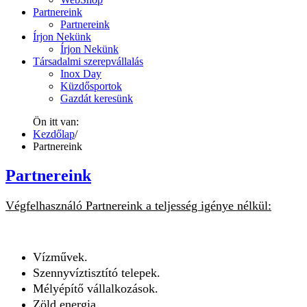
Partnereink
Partnereink
Írjon Nekünk
Írjon Nekünk
Társadalmi szerepvállalás
Inox Day
Küzdősportok
Gazdát keresünk
Ön itt van:
Kezdőlap
/
Partnereink
Partnereink
Végfelhasználó Partnereink a teljesség igénye nélkül:
Vízművek.
Szennyvíz
tisztító telepek.
Mélyépítő vállalkozások.
Zöld energia.