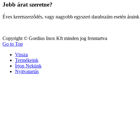
Jobb árat szeretne?
Éves keretszerződés, vagy nagy
obb egyszeri darabszám esetén áraink
Copyright © Gordius Inox Kft minden jog fenntartva
Go to Top
Vissza
Termékeink
Írjon Nekünk
Nyitvatartás