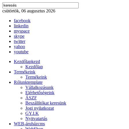
csütörtök, 06 augusztus 2026
facebook
linkedin
myspace
skype
twitter
yahoo
youtube
Kezdőlap
kezd
Kezdőlap
Termékeink
Termékeink
Rólunk
template
Vállalkozásunk
Elérhetőségeink
ÁSZF
Beszállítókat keresünk
Jogi nyilatkozat
GY.I.K
Nyitvatartás
WEB-áruház
cms
WebShop