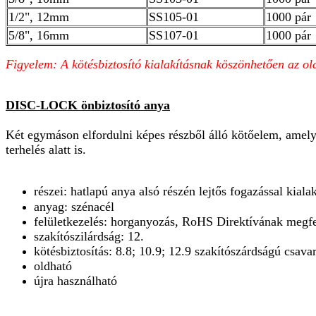
1/2", 12mm
SS105-01
1000 pár
5/8", 16mm
SS107-01
1000 pár
Figyelem: A kötésbiztosító kialakításnak köszönhetően az o
DISC-LOCK önbiztosító anya
Két egymáson elfordulni képes részből álló kötőelem, amely 
terhelés alatt is.
részei: hatlapú anya alsó részén lejtős fogazással kiala
anyag: szénacél
felületkezelés: horganyozás, RoHS Direktívának megf
szakítószilárdság: 12.
kötésbiztosítás: 8.8; 10.9; 12.9 szakítószárdságú csav
oldható
újra használható