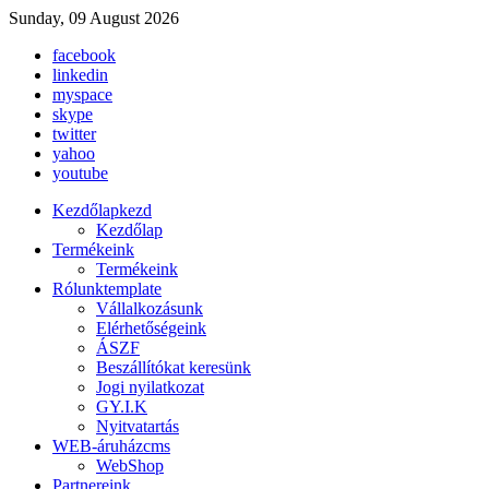
Sunday, 09 August 2026
facebook
linkedin
myspace
skype
twitter
yahoo
youtube
Kezdőlap
kezd
Kezdőlap
Termékeink
Termékeink
Rólunk
template
Vállalkozásunk
Elérhetőségeink
ÁSZF
Beszállítókat keresünk
Jogi nyilatkozat
GY.I.K
Nyitvatartás
WEB-áruház
cms
WebShop
Partnereink