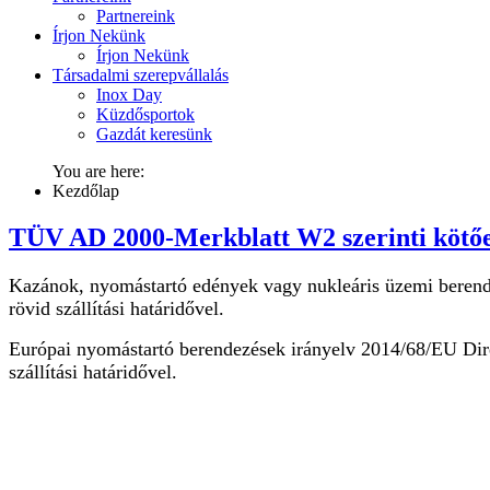
Partnereink
Írjon Nekünk
Írjon Nekünk
Társadalmi szerepvállalás
Inox Day
Küzdősportok
Gazdát keresünk
You are here:
Kezdőlap
TÜV AD 2000-Merkblatt W2 szerinti kötő
Kazánok, nyomástartó edények vagy nukleáris üzemi berendez
rövid szállítási határidővel.
Európai nyomástartó berendezések irányelv 2014/68/EU Direkt
szállítási határidővel.