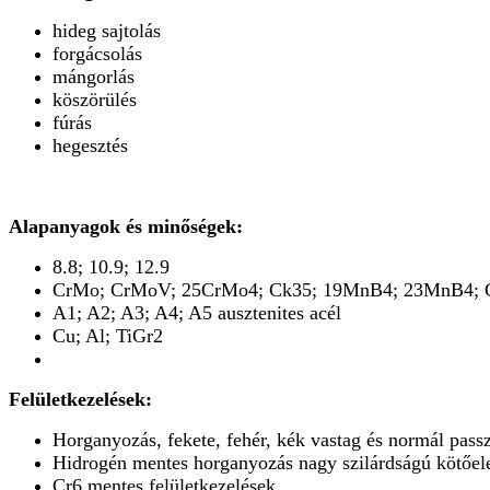
hideg sajtolás
forgácsolás
mángorlás
köszörülés
fúrás
hegesztés
Alapanyagok és minőségek:
8.8; 10.9; 12.9
CrMo; CrMoV; 25CrMo4; Ck35; 19MnB4; 23MnB4; C
A1; A2; A3; A4; A5 ausztenites acél
Cu; Al; TiGr2
Felületkezelések:
Horganyozás, fekete, fehér, kék vastag és normál passz
Hidrogén mentes horganyozás nagy szilárdságú kötőel
Cr6 mentes felületkezelések