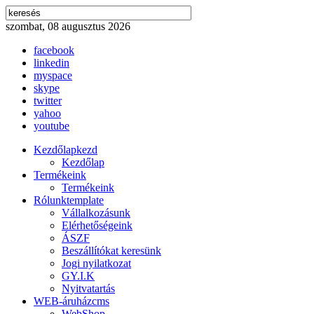
szombat, 08 augusztus 2026
facebook
linkedin
myspace
skype
twitter
yahoo
youtube
Kezdőlap
kezd
Kezdőlap
Termékeink
Termékeink
Rólunk
template
Vállalkozásunk
Elérhetőségeink
ÁSZF
Beszállítókat keresünk
Jogi nyilatkozat
GY.I.K
Nyitvatartás
WEB-áruház
cms
WebShop