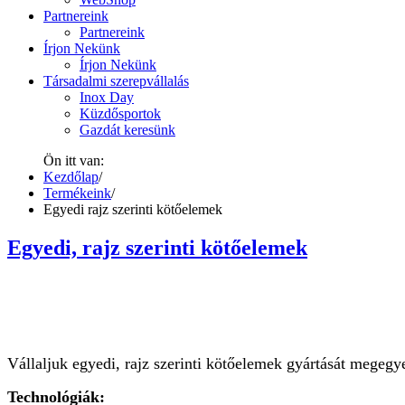
Partnereink
Partnereink
Írjon Nekünk
Írjon Nekünk
Társadalmi szerepvállalás
Inox Day
Küzdősportok
Gazdát keresünk
Ön itt van:
Kezdőlap
/
Termékeink
/
Egyedi rajz szerinti kötőelemek
Egyedi, rajz szerinti kötőelemek
Vállaljuk egyedi, rajz szerinti kötőelemek gyártását megegyez
Technológiák: