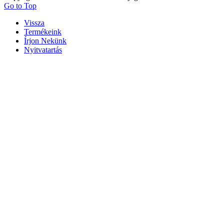
Go to Top
Vissza
Termékeink
Írjon Nekünk
Nyitvatartás