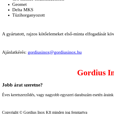
Geomet
Delta MKS
Tüzihorganyozott
A gyártatott, rajzos kötőelemeket első-minta elfogadását köv
Ajánlatkérés:
gordiusinox
@gordiusinox.hu
Gordius In
Jobb árat szeretne?
Éves keretszerződés, vagy nagy
obb egyszeri darabszám esetén áraink
Copyright © Gordius Inox Kft minden jog fenntartva