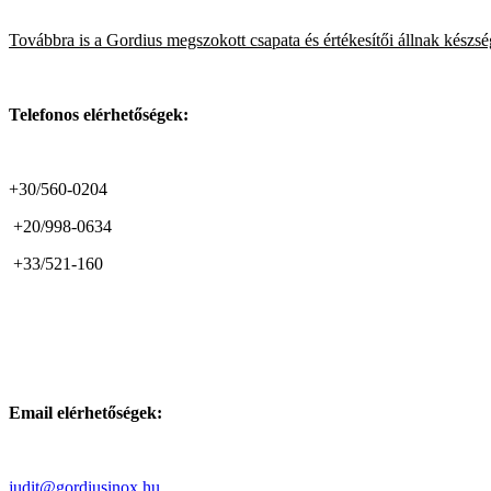
Továbbra is a Gordius megszokott csapata és értékesítői állnak készs
Telefonos elérhetőségek:
+30/560-0204
+20/998-0634
+33/521-160
Email elérhetőségek:
judit@gordiusinox.hu