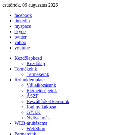
csütörtök, 06 augusztus 2026
facebook
linkedin
myspace
skype
twitter
yahoo
youtube
Kezdőlap
kezd
Kezdőlap
Termékeink
Termékeink
Rólunk
template
Vállalkozásunk
Elérhetőségeink
ÁSZF
Beszállítókat keresünk
Jogi nyilatkozat
GY.I.K
Nyitvatartás
WEB-áruház
cms
WebShop
Partnereink